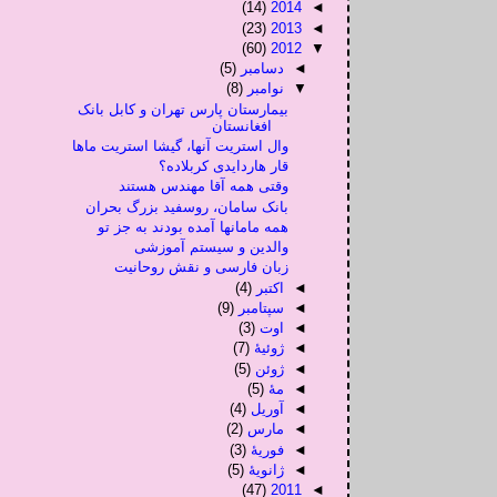
(14)
2014
◄
(23)
2013
◄
(60)
2012
▼
◄
دسامبر
(5)
▼
نوامبر
(8)
بیمارستان پارس تهران و کابل بانک
افغانستان
وال استریت آنها، گیشا استریت ماها
قار هاردایدی کربلاده؟
وقتی همه آقا مهندس هستند
بانک سامان، روسفید بزرگ بحران
همه مامانها آمده بودند به جز تو
والدین و سیستم آموزشی
زبان فارسی و نقش روحانیت
◄
اکتبر
(4)
◄
سپتامبر
(9)
◄
اوت
(3)
◄
ژوئیهٔ
(7)
◄
ژوئن
(5)
◄
مهٔ
(5)
◄
آوریل
(4)
◄
مارس
(2)
◄
فوریهٔ
(3)
◄
ژانویهٔ
(5)
(47)
2011
◄