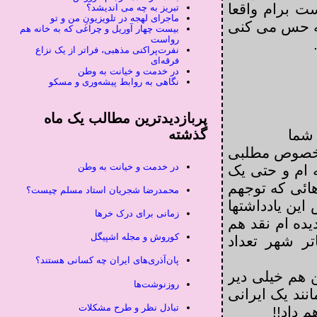
ت برام واقعا
تبریز به چه می اندیشد؟
ماجرای لهجه در تلویزیونِ من و تو
ه حس می کنی
بیست چهار آوریل و چراغی که به خانه هم
رواست
نفرت‌پراکنی مذهبی، فراتر از یک نزاع
فرقه‌ای
در خدمت و خیانت به وطن
نگاهی به روابط پیشه‌وری و مسکو
پربازدیدترین مطالب یک ماه
شما
گذشته
ر خصوص مطلبی
در خدمت و خیانت به وطن
 ام و حتی یک
هائی که توجهم
محمدرضا شجریان استاد مسلم چیست؟
ین یادداشتها
زمانی برای درک خرها
یده ام نقد هم
کوروش و مجله اشپیگل
ای تئاتر شهر تعداد
پان‌آذری‌های ایران چه کسانی هستند؟
 هم خیلی دیر
روزنوشت‌ها
نند یک ایرانی
تبادل نظر و طرح مشکلات
 داد!!